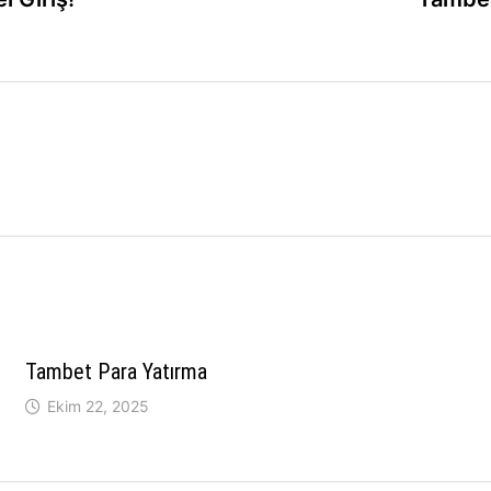
Tambet Para Yatırma
Ekim 22, 2025