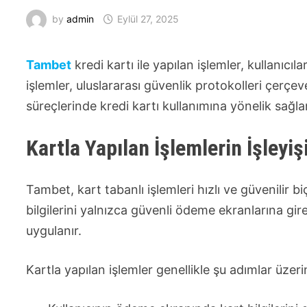
by
admin
Eylül 27, 2025
Tambet
kredi kartı ile yapılan işlemler, kullanıcı
işlemler, uluslararası güvenlik protokolleri çerç
süreçlerinde kredi kartı kullanımına yönelik sağla
Kartla Yapılan İşlemlerin İşleyiş
Tambet, kart tabanlı işlemleri hızlı ve güvenilir b
bilgilerini yalnızca güvenli ödeme ekranlarına gir
uygulanır.
Kartla yapılan işlemler genellikle şu adımlar üzeri