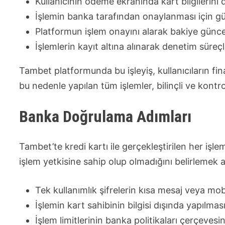
Kullanıcının ödeme ekranında kart bilgilerini 
İşlemin banka tarafından onaylanması için gü
Platformun işlem onayını alarak bakiye günc
İşlemlerin kayıt altına alınarak denetim süreçl
Tambet platformunda bu işleyiş, kullanıcıların fin
bu nedenle yapılan tüm işlemler, bilinçli ve kontro
Banka Doğrulama Adımları
Tambet’te kredi kartı ile gerçekleştirilen her iş
işlem yetkisine sahip olup olmadığını belirlemek 
Tek kullanımlık şifrelerin kısa mesaj veya m
İşlemin kart sahibinin bilgisi dışında yapılmas
İşlem limitlerinin banka politikaları çerçeves