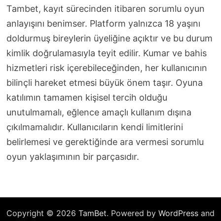
Tambet, kayıt sürecinden itibaren sorumlu oyun
anlayışını benimser. Platform yalnızca 18 yaşını
doldurmuş bireylerin üyeliğine açıktır ve bu durum
kimlik doğrulamasıyla teyit edilir. Kumar ve bahis
hizmetleri risk içerebileceğinden, her kullanıcının
bilinçli hareket etmesi büyük önem taşır. Oyuna
katılımın tamamen kişisel tercih olduğu
unutulmamalı, eğlence amaçlı kullanım dışına
çıkılmamalıdır. Kullanıcıların kendi limitlerini
belirlemesi ve gerektiğinde ara vermesi sorumlu
oyun yaklaşımının bir parçasıdır.
Copyright © 2026
TamBet
. Powered by
WordPress
and