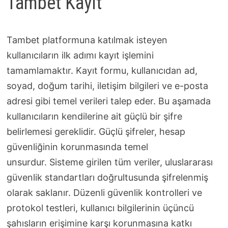
Tambet Kayıt
Tambet platformuna katılmak isteyen
kullanıcıların ilk adımı kayıt işlemini
tamamlamaktır. Kayıt formu, kullanıcıdan ad,
soyad, doğum tarihi, iletişim bilgileri ve e-posta
adresi gibi temel verileri talep eder. Bu aşamada
kullanıcıların kendilerine ait güçlü bir şifre
belirlemesi gereklidir. Güçlü şifreler, hesap
güvenliğinin korunmasında temel
unsurdur. Sisteme girilen tüm veriler, uluslararası
güvenlik standartları doğrultusunda şifrelenmiş
olarak saklanır. Düzenli güvenlik kontrolleri ve
protokol testleri, kullanıcı bilgilerinin üçüncü
şahısların erişimine karşı korunmasına katkı