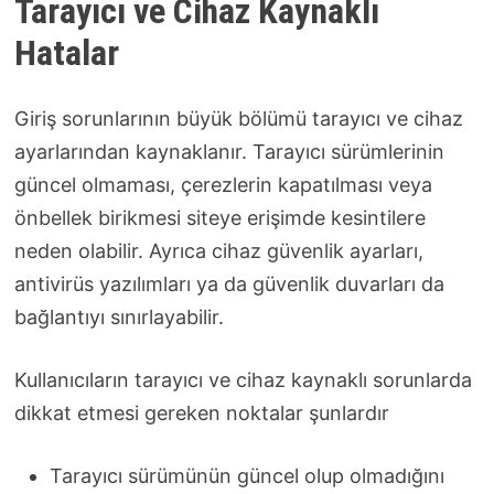
Tarayıcı ve Cihaz Kaynaklı
Hatalar
Giriş sorunlarının büyük bölümü tarayıcı ve cihaz
ayarlarından kaynaklanır. Tarayıcı sürümlerinin
güncel olmaması, çerezlerin kapatılması veya
önbellek birikmesi siteye erişimde kesintilere
neden olabilir. Ayrıca cihaz güvenlik ayarları,
antivirüs yazılımları ya da güvenlik duvarları da
bağlantıyı sınırlayabilir.
Kullanıcıların tarayıcı ve cihaz kaynaklı sorunlarda
dikkat etmesi gereken noktalar şunlardır
Tarayıcı sürümünün güncel olup olmadığını