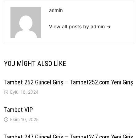
admin
View all posts by admin →
YOU MIGHT ALSO LIKE
Tambet 252 Güncel Giriş – Tambet252.com Yeni Giriş
Eylül 16, 2024
Tambet VIP
Ekim 10, 2025
Tambet 247 Güncel Giriş – Tambet247.com Yeni Giriş