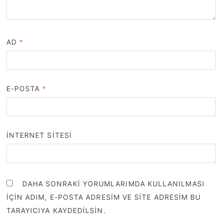
AD
*
E-POSTA
*
İNTERNET SITESI
DAHA SONRAKI YORUMLARIMDA KULLANILMASI
IÇIN ADIM, E-POSTA ADRESIM VE SITE ADRESIM BU
TARAYICIYA KAYDEDILSIN.