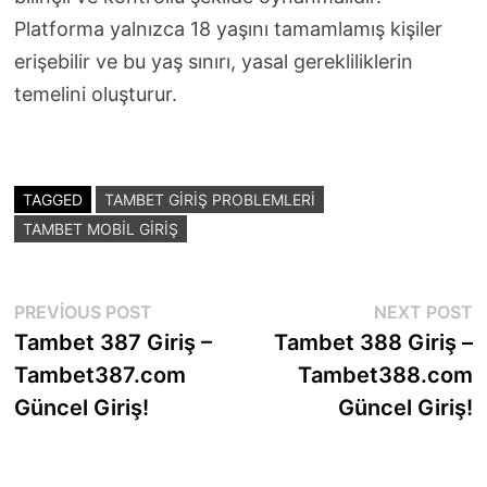
Platforma yalnızca 18 yaşını tamamlamış kişiler
erişebilir ve bu yaş sınırı, yasal gerekliliklerin
temelini oluşturur.
TAGGED
TAMBET GIRIŞ PROBLEMLERI
TAMBET MOBIL GIRIŞ
Yazı
Previous
N
PREVIOUS POST
NEXT POST
post:
p
Tambet 387 Giriş –
Tambet 388 Giriş –
gezinmesi
Tambet387.com
Tambet388.com
Güncel Giriş!
Güncel Giriş!