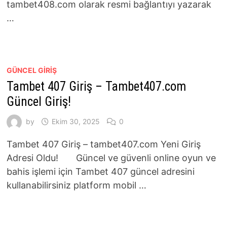
tambet408.com olarak resmi bağlantıyı yazarak
…
GÜNCEL GIRIŞ
Tambet 407 Giriş – Tambet407.com
Güncel Giriş!
by
Ekim 30, 2025
0
Tambet 407 Giriş – tambet407.com Yeni Giriş
Adresi Oldu! Güncel ve güvenli online oyun ve
bahis işlemi için Tambet 407 güncel adresini
kullanabilirsiniz platform mobil …