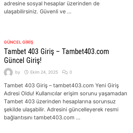
adresine sosyal hesaplar üzerinden de
ulaşabilirsiniz. Güvenli ve …
GÜNCEL GIRIŞ
Tambet 403 Giriş – Tambet403.com
Güncel Giriş!
by
Ekim 24, 2025
0
Tambet 403 Giriş – tambet403.com Yeni Giriş
Adresi Oldu! Kullanıcılar erişim sorunu yaşamadan
Tambet 403 üzerinden hesaplarına sorunsuz
şekilde ulaşabilir. Adresini güncelleyerek resmi
bağlantısını tambet403.com …