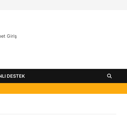
bet Giriş
NLI DESTEK