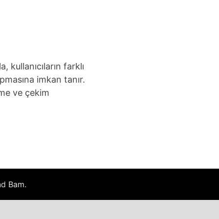
 kullanıcıların farklı
apmasına imkan tanır.
eme ve çekim
nd
Bam
.