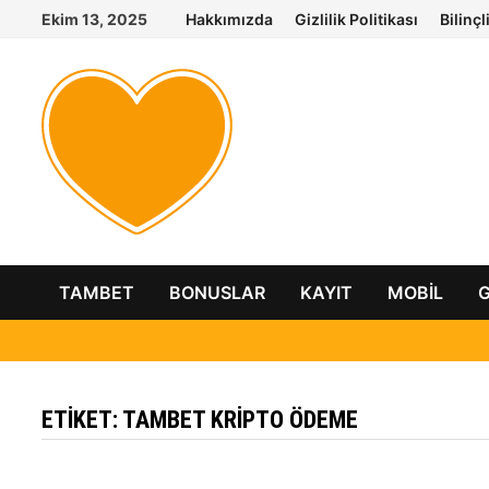
Skip
Ekim 13, 2025
Hakkımızda
Gizlilik Politikası
Bilinç
to
content
TAMBET
BONUSLAR
KAYIT
MOBIL
G
ETIKET:
TAMBET KRIPTO ÖDEME