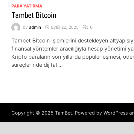
PARA YATIRMA
Tambet Bitcoin
by
admin
Eylül 22, 2025
0
Tambet Bitcoin işlemlerini destekleyen altyapısıyla,
finansal yöntemler aracılığıyla hesap yönetimi y
Kripto paraların son yıllarda popülerleşmesi, öd
süreçlerinde dijital …
Copyright © 2025
TamBet
. Powered by
WordPress
a