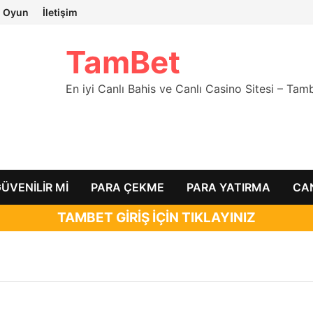
li Oyun
İletişim
TamBet
En iyi Canlı Bahis ve Canlı Casino Sitesi – Tam
ÜVENILIR MI
PARA ÇEKME
PARA YATIRMA
CA
TAMBET GIRIŞ IÇIN TIKLAYINIZ